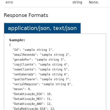
erro
string
None.
Response Formats
application/json, text/json
Sample:
{

  "Id": "sample string 1",

  "emailRevenda": "sample string 2",

  "geradoPor": "sample string 3",

  "cnpjCliente": "sample string 4",

  "nomeCliente": "sample string 5",

  "senhaGerada": "sample string 6",

  "qualSoftware": "sample string 7",

  "serialMaquina": "sample string 8",

  "meses": 9,

  "DataAtivação_DIA": 10,

  "DataAtivação_MES": 11,

  "DataAtivação_ANO": 12,

  "DataReAtivação_DIA": 13,
