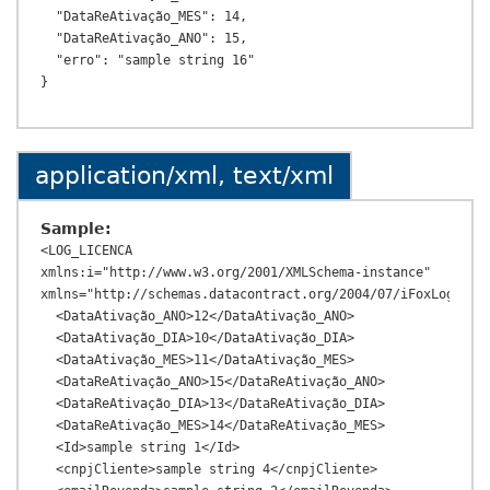
  "DataReAtivação_MES": 14,

  "DataReAtivação_ANO": 15,

  "erro": "sample string 16"

application/xml, text/xml
Sample:
<LOG_LICENCA 
xmlns:i="http://www.w3.org/2001/XMLSchema-instance" 
xmlns="http://schemas.datacontract.org/2004/07/iFoxLoginWeb
  <DataAtivação_ANO>12</DataAtivação_ANO>

  <DataAtivação_DIA>10</DataAtivação_DIA>

  <DataAtivação_MES>11</DataAtivação_MES>

  <DataReAtivação_ANO>15</DataReAtivação_ANO>

  <DataReAtivação_DIA>13</DataReAtivação_DIA>

  <DataReAtivação_MES>14</DataReAtivação_MES>

  <Id>sample string 1</Id>

  <cnpjCliente>sample string 4</cnpjCliente>
