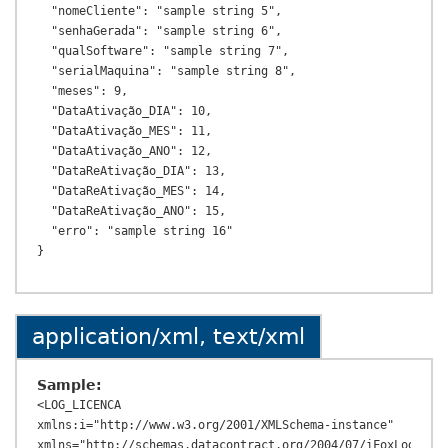
  "nomeCliente": "sample string 5",

  "senhaGerada": "sample string 6",

  "qualSoftware": "sample string 7",

  "serialMaquina": "sample string 8",

  "meses": 9,

  "DataAtivação_DIA": 10,

  "DataAtivação_MES": 11,

  "DataAtivação_ANO": 12,

  "DataReAtivação_DIA": 13,

  "DataReAtivação_MES": 14,

  "DataReAtivação_ANO": 15,

  "erro": "sample string 16"

application/xml, text/xml
Sample:
<LOG_LICENCA 
xmlns:i="http://www.w3.org/2001/XMLSchema-instance" 
xmlns="http://schemas.datacontract.org/2004/07/iFoxLoginWeb