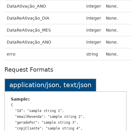
DataAtivação_ANO
integer
None.
DataReAtivação_DIA
integer
None.
DataReAtivação_MES
integer
None.
DataReAtivação_ANO
integer
None.
erro
string
None.
Request Formats
application/json, text/json
Sample:
{

  "Id": "sample string 1",

  "emailRevenda": "sample string 2",

  "geradoPor": "sample string 3",

  "cnpjCliente": "sample string 4",
