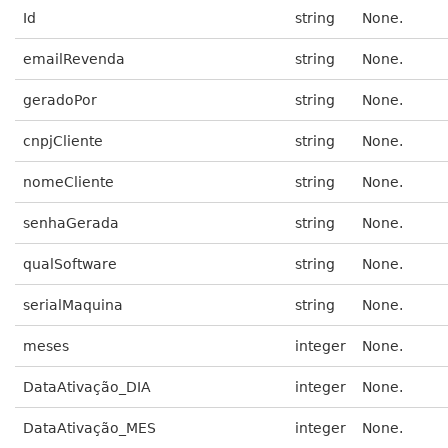
Id
string
None.
emailRevenda
string
None.
geradoPor
string
None.
cnpjCliente
string
None.
nomeCliente
string
None.
senhaGerada
string
None.
qualSoftware
string
None.
serialMaquina
string
None.
meses
integer
None.
DataAtivação_DIA
integer
None.
DataAtivação_MES
integer
None.