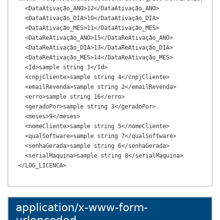
  <DataAtivação_ANO>12</DataAtivação_ANO>

  <DataAtivação_DIA>10</DataAtivação_DIA>

  <DataAtivação_MES>11</DataAtivação_MES>

  <DataReAtivação_ANO>15</DataReAtivação_ANO>

  <DataReAtivação_DIA>13</DataReAtivação_DIA>

  <DataReAtivação_MES>14</DataReAtivação_MES>

  <Id>sample string 1</Id>

  <cnpjCliente>sample string 4</cnpjCliente>

  <emailRevenda>sample string 2</emailRevenda>

  <erro>sample string 16</erro>

  <geradoPor>sample string 3</geradoPor>

  <meses>9</meses>

  <nomeCliente>sample string 5</nomeCliente>

  <qualSoftware>sample string 7</qualSoftware>

  <senhaGerada>sample string 6</senhaGerada>

  <serialMaquina>sample string 8</serialMaquina>

application/x-www-form-